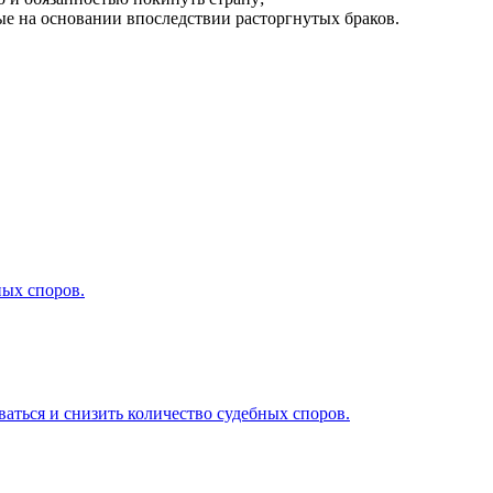
е на основании впоследствии расторгнутых браков.
ных споров.
аться и снизить количество судебных споров.