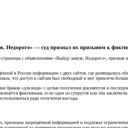
уж. Недорого» — суд признал их призывом к фикт
ет‑страницы с объявлениями «Выйду замуж. Недорого», признав
нной в России информацию с двух сайтов, где размещались объ
азала, что доступ к сайтам был свободный и мог привлечь больш
ние браков «для вида» с целью получения документов и послед
признаётся фиктивным, если один из супругов или оба заключили 
 использоваться ради получения выгоды.
ки, признаны запрещённой информацией и подлежат ограничени
ем разрешений на временное проживание или вида на жительство