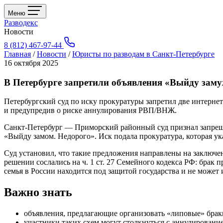
Меню
Разводекс
Новости
8 (812) 467-97-44
Главная
/
Новости
/
Юристы по разводам в Санкт-Петербурге
16 октября 2025
В Петербурге запретили объявления «Выйду зам
Петербургский суд по иску прокуратуры запретил две интерн
и предупредив о риске аннулирования РВП/ВНЖ.
Санкт‑Петербург — Приморский районный суд признал запрещё
«Выйду замом. Недорого». Иск подала прокуратура, которая ук
Суд установил, что такие предложения направлены на заключе
решении сослались на ч. 1 ст. 27 Семейного кодекса РФ: брак 
семья в России находится под защитой государства и не может
Важно знать
объявления, предлагающие организовать «липовые» бра
участники таких схем могут столкнуться с аннулировани